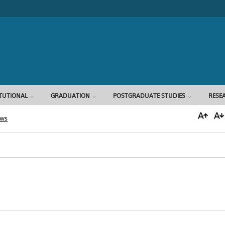
Search form
ITUTIONAL
GRADUATION
POSTGRADUATE STUDIES
RESE
ews