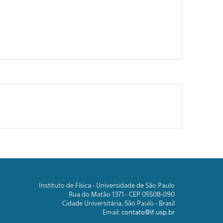
Instituto de Física - Universidade de São Paulo
Rua do Matão 1371 - CEP 05508-090
Cidade Universitária, São Paulo - Brasil
Email:
contato@if.usp.br