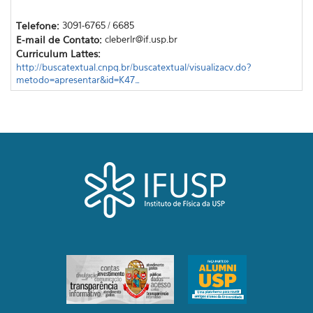
Telefone:
3091-6765 / 6685
E-mail de Contato:
cleberlr@if.usp.br
Curriculum Lattes:
http://buscatextual.cnpq.br/buscatextual/visualizacv.do?
metodo=apresentar&id=K47…