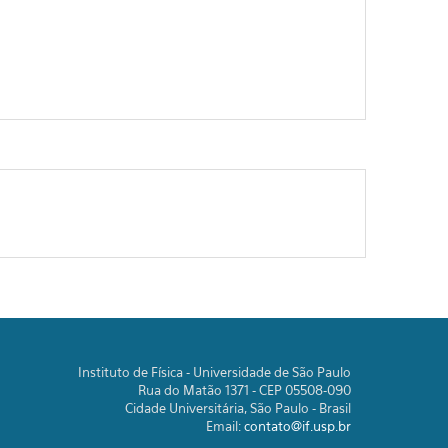
Instituto de Física - Universidade de São Paulo
Rua do Matão 1371 - CEP 05508-090
Cidade Universitária, São Paulo - Brasil
Email:
contato@if.usp.br