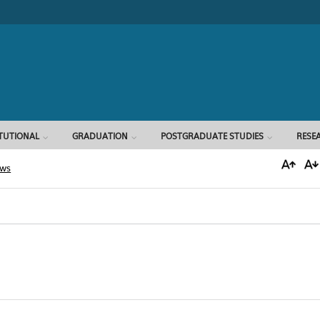
Search form
ITUTIONAL
GRADUATION
POSTGRADUATE STUDIES
RESE
ews