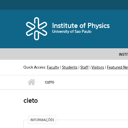
Skip to main content
Toggle high contrast
Institute of Physics
University of Sao Paulo
INST
Quick Access:
Faculty
|
Students
|
Staff
|
Visitors
|
Featured N
CLETO
cleto
INFORMAÇÕES