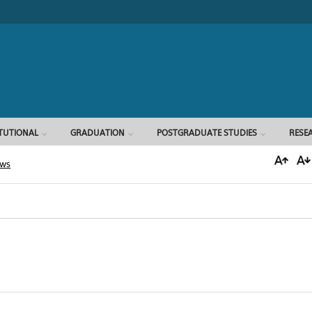
Search form
ITUTIONAL
GRADUATION
POSTGRADUATE STUDIES
RESE
ews