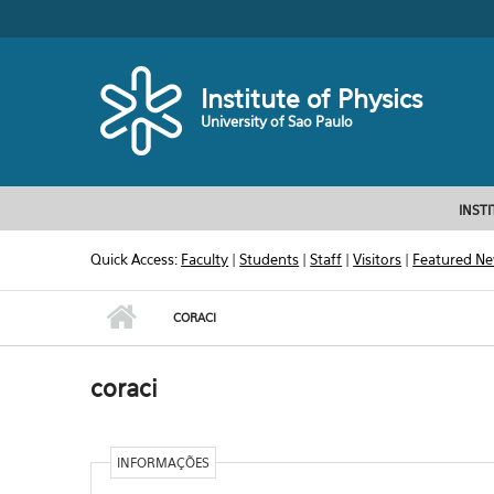
Skip to main content
Toggle high contrast
Institute of Physics
University of Sao Paulo
INST
Quick Access:
Faculty
|
Students
|
Staff
|
Visitors
|
Featured N
CORACI
coraci
INFORMAÇÕES