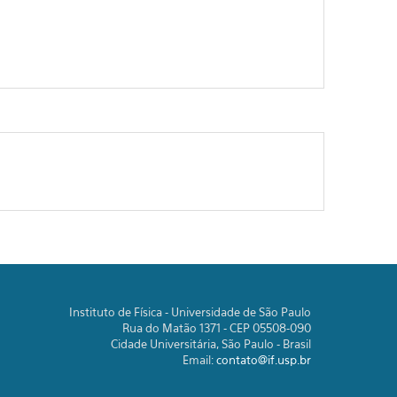
Instituto de Física - Universidade de São Paulo
Rua do Matão 1371 - CEP 05508-090
Cidade Universitária, São Paulo - Brasil
Email:
contato@if.usp.br