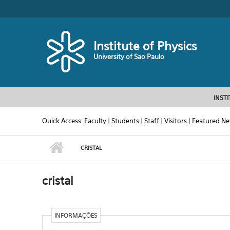
Skip to main content
Toggle high contrast
Institute of Physics
University of Sao Paulo
INST
Quick Access:
Faculty
|
Students
|
Staff
|
Visitors
|
Featured N
CRISTAL
cristal
INFORMAÇÕES