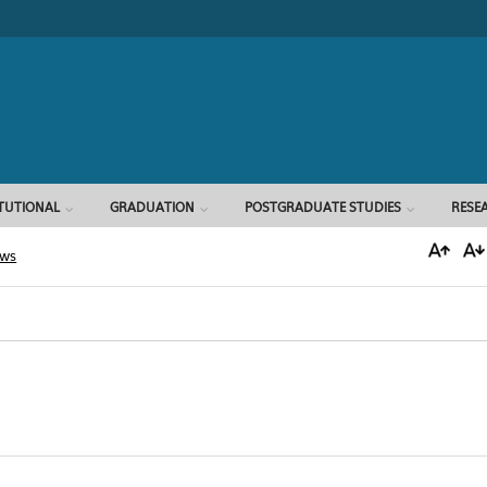
Search form
ITUTIONAL
GRADUATION
POSTGRADUATE STUDIES
RESE
ews