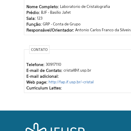
Nome Completo:
Laboratorio de Cristalografia
Prédio:
BJF - Basílio Jafet
Sala:
123
Função:
GRP - Conta de Grupo
Responsável/Orientador:
Antonio Carlos Franco da Silveir
CONTATO
Telefone:
30917110
E-mail de Contato:
cristal@if.usp.br
E-mail adicional:
Web page:
http://fap.if.usp.br/~cristal
Curriculum Lattes: