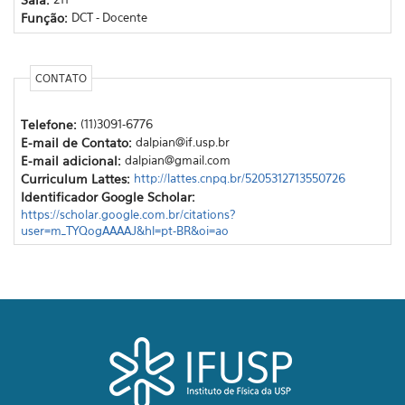
Função:
DCT - Docente
CONTATO
Telefone:
(11)3091-6776
E-mail de Contato:
dalpian@if.usp.br
E-mail adicional:
dalpian@gmail.com
Curriculum Lattes:
http://lattes.cnpq.br/5205312713550726
Identificador Google Scholar:
https://scholar.google.com.br/citations?
user=m_TYQogAAAAJ&hl=pt-BR&oi=ao