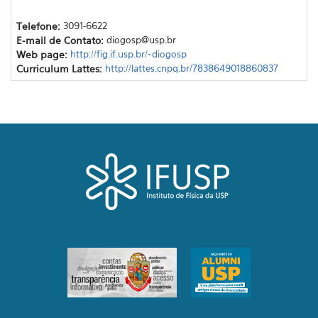
Telefone:
3091-6622
E-mail de Contato:
diogosp@usp.br
Web page:
http://fig.if.usp.br/~diogosp
Curriculum Lattes:
http://lattes.cnpq.br/7838649018860837