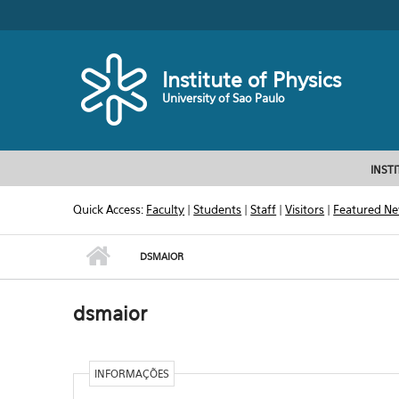
Skip to main content
Toggle high contrast
Institute of Physics
University of Sao Paulo
INST
Quick Access:
Faculty
|
Students
|
Staff
|
Visitors
|
Featured N
DSMAIOR
dsmaior
INFORMAÇÕES