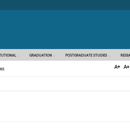
Search form
ITUTIONAL
GRADUATION
POSTGRADUATE STUDIES
RESE
ews