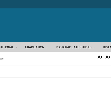
Search form
ITUTIONAL
GRADUATION
POSTGRADUATE STUDIES
RESE
ews