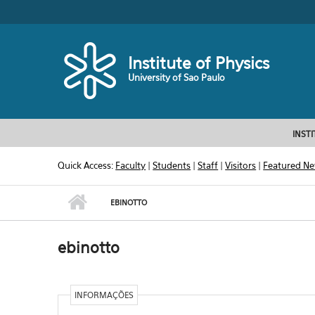
Skip to main content
Toggle high contrast
Institute of Physics
University of Sao Paulo
INST
Quick Access:
Faculty
|
Students
|
Staff
|
Visitors
|
Featured N
EBINOTTO
ebinotto
INFORMAÇÕES