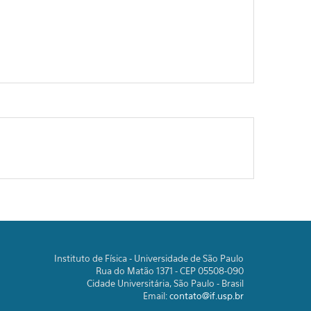
Instituto de Física - Universidade de São Paulo
Rua do Matão 1371 - CEP 05508-090
Cidade Universitária, São Paulo - Brasil
Email:
contato@if.usp.br