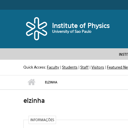
Skip to main content
Toggle high contrast
Institute of Physics
University of Sao Paulo
INST
Quick Access:
Faculty
|
Students
|
Staff
|
Visitors
|
Featured N
ELZINHA
elzinha
INFORMAÇÕES