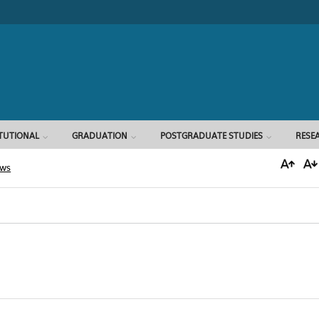
Search form
ITUTIONAL
GRADUATION
POSTGRADUATE STUDIES
RESE
ews