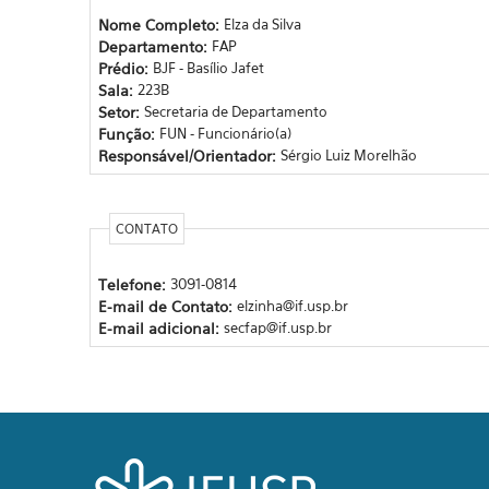
Nome Completo:
Elza da Silva
Departamento:
FAP
Prédio:
BJF - Basílio Jafet
Sala:
223B
Setor:
Secretaria de Departamento
Função:
FUN - Funcionário(a)
Responsável/Orientador:
Sérgio Luiz Morelhão
CONTATO
Telefone:
3091-0814
E-mail de Contato:
elzinha@if.usp.br
E-mail adicional:
secfap@if.usp.br