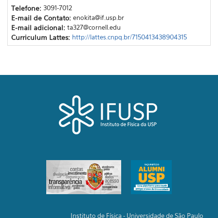
Telefone:
3091-7012
E-mail de Contato:
enokita@if.usp.br
E-mail adicional:
ta327@cornell.edu
Curriculum Lattes:
http://lattes.cnpq.br/7150413438904315
Instituto de Física - Universidade de São Paulo