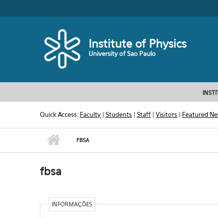
Skip to main content
Toggle high contrast
Institute of Physics
University of Sao Paulo
INST
Quick Access:
Faculty
|
Students
|
Staff
|
Visitors
|
Featured N
FBSA
fbsa
INFORMAÇÕES