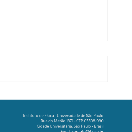
Instituto de Física - Universidade de São Paulo
Rua do Matão 1371 - CEP 05508-090
Cidade Universitária, São Paulo - Brasil
Email:
contato@if.usp.br