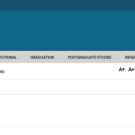
Search form
ITUTIONAL
GRADUATION
POSTGRADUATE STUDIES
RESE
ews