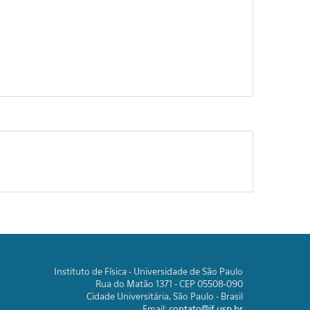
Instituto de Física - Universidade de São Paulo
Rua do Matão 1371 - CEP 05508-090
Cidade Universitária, São Paulo - Brasil
Email:
contato@if.usp.br