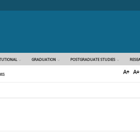
Search form
ITUTIONAL
GRADUATION
POSTGRADUATE STUDIES
RESE
ews