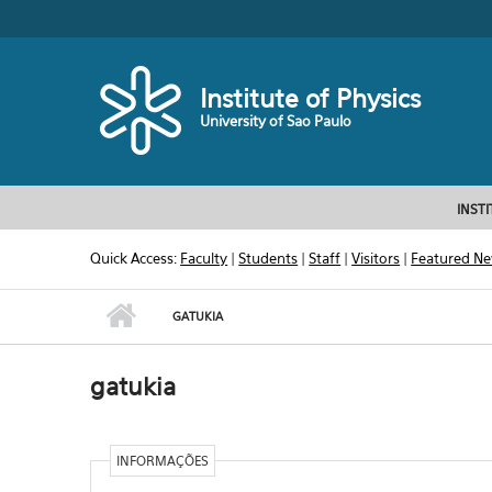
Skip to main content
Toggle high contrast
Institute of Physics
University of Sao Paulo
INST
Quick Access:
Faculty
|
Students
|
Staff
|
Visitors
|
Featured N
GATUKIA
gatukia
INFORMAÇÕES