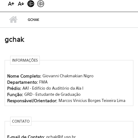
GCHAK
gchak
INFORMAÇÕES
Nome Completo:
Giovanni Chakmakian Nigro
Departamento:
FMA
Prédio:
AA1 - Edifício do Auditório da Ala I
Função:
GRD - Estudante de Graduação
Responsável/Orientador:
Marcos Vinicius Borges Teixeira Lima
CONTATO
E-mail de Contato:
gchak@if.usp.br