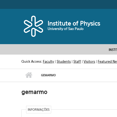
Skip to main content
Toggle high contrast
Institute of Physics
University of Sao Paulo
INST
Quick Access:
Faculty
|
Students
|
Staff
|
Visitors
|
Featured N
GEMARMO
gemarmo
INFORMAÇÕES