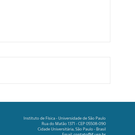
Instituto de Física - Universidade de São Paulo
Rua do Matão 1371 - CEP 05508-090
Cidade Universitária, São Paulo - Brasil
Email:
contato@if.usp.br