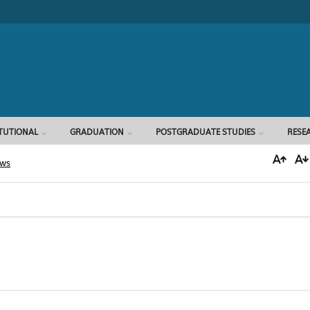
Search form
ITUTIONAL
GRADUATION
POSTGRADUATE STUDIES
RESE
ews