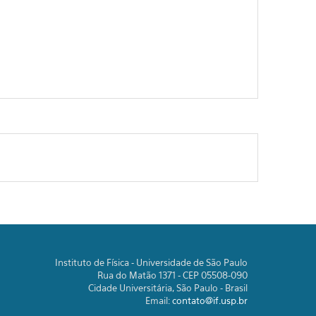
Instituto de Física - Universidade de São Paulo
Rua do Matão 1371 - CEP 05508-090
Cidade Universitária, São Paulo - Brasil
Email:
contato@if.usp.br