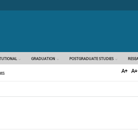
Search form
ITUTIONAL
GRADUATION
POSTGRADUATE STUDIES
RESE
ews