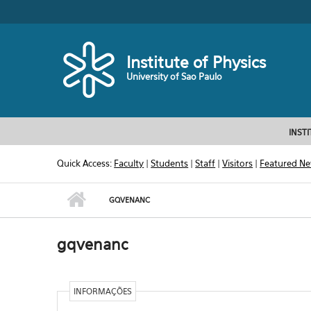
Skip to main content
Toggle high contrast
Institute of Physics
University of Sao Paulo
INST
Quick Access:
Faculty
|
Students
|
Staff
|
Visitors
|
Featured N
GQVENANC
gqvenanc
INFORMAÇÕES