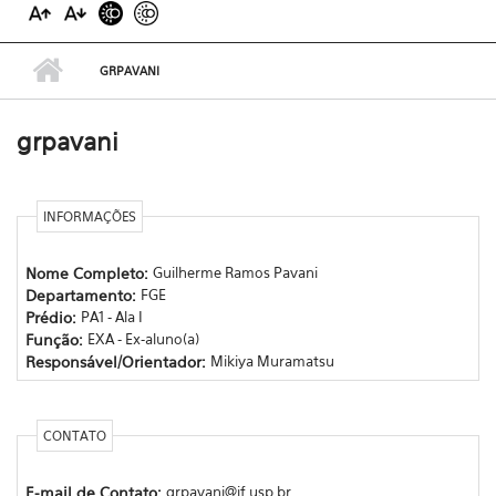
GRPAVANI
grpavani
INFORMAÇÕES
Nome Completo:
Guilherme Ramos Pavani
Departamento:
FGE
Prédio:
PA1 - Ala I
Função:
EXA - Ex-aluno(a)
Responsável/Orientador:
Mikiya Muramatsu
CONTATO
E-mail de Contato:
grpavani@if.usp.br