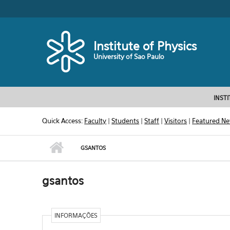
Skip to main content
Toggle high contrast
Institute of Physics
University of Sao Paulo
INST
Quick Access:
Faculty
|
Students
|
Staff
|
Visitors
|
Featured N
GSANTOS
gsantos
INFORMAÇÕES