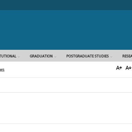
Search form
ITUTIONAL
GRADUATION
POSTGRADUATE STUDIES
RESE
ews