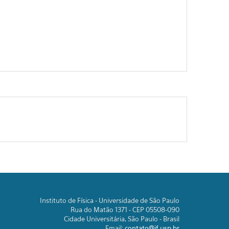
Instituto de Física - Universidade de São Paulo
Rua do Matão 1371 - CEP 05508-090
Cidade Universitária, São Paulo - Brasil
Email:
contato@if.usp.br