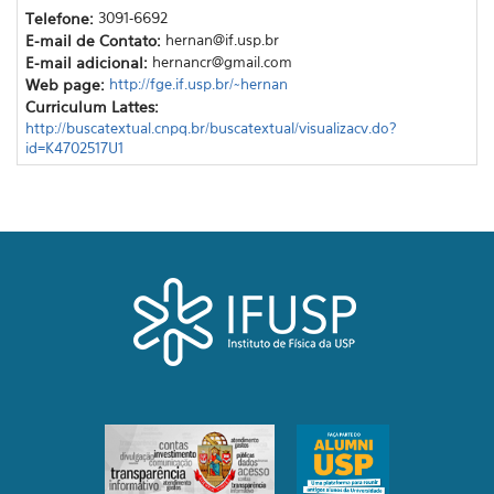
Telefone:
3091-6692
E-mail de Contato:
hernan@if.usp.br
E-mail adicional:
hernancr@gmail.com
Web page:
http://fge.if.usp.br/~hernan
Curriculum Lattes:
http://buscatextual.cnpq.br/buscatextual/visualizacv.do?
id=K4702517U1