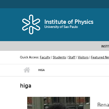
Skip to main content
Toggle high contrast
Institute of Physics
University of Sao Paulo
INST
Quick Access:
Faculty
|
Students
|
Staff
|
Visitors
|
Featured N
HIGA
higa
Rena