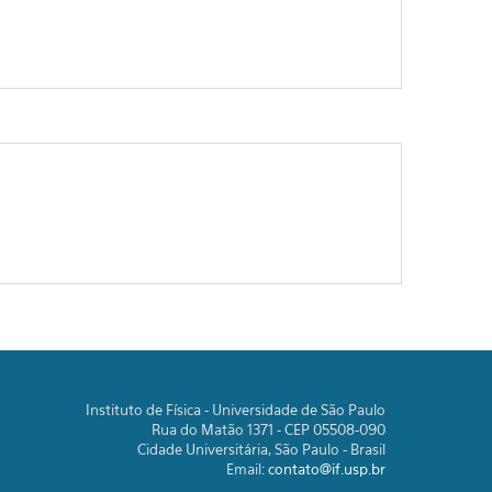
Instituto de Física - Universidade de São Paulo
Rua do Matão 1371 - CEP 05508-090
Cidade Universitária, São Paulo - Brasil
Email:
contato@if.usp.br