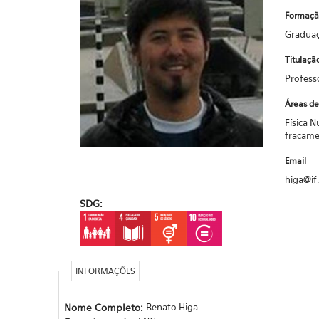
Formaçã
Graduaç
Titulaçã
Profess
Áreas de
Física N
fracame
Email
higa@if
SDG:
INFORMAÇÕES
Nome Completo:
Renato Higa