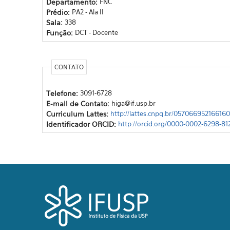
Departamento:
FNC
Prédio:
PA2 - Ala II
Sala:
338
Função:
DCT - Docente
CONTATO
Telefone:
3091-6728
E-mail de Contato:
higa@if.usp.br
Curriculum Lattes:
http://lattes.cnpq.br/05706695216616
Identificador ORCID:
http://orcid.org/0000-0002-6298-81