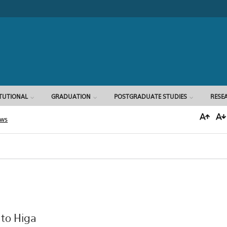
Search form
ITUTIONAL
GRADUATION
POSTGRADUATE STUDIES
RESE
ews
to Higa