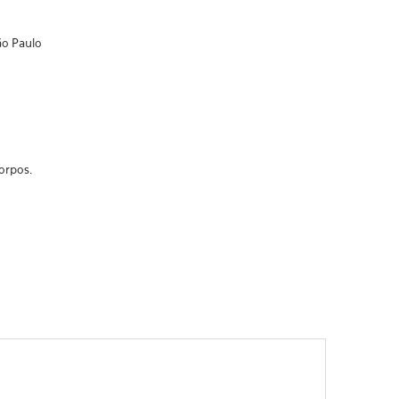
ão Paulo
orpos.