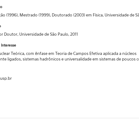
o
ão (1996), Mestrado (1999), Doutorado (2003) em Física, Universidade de S
o
or Doutor, Universidade de São Paulo, 2011
 Interesse
uclear Teórica, com ênfase em Teoria de Campos Efetiva aplicada a núcleos
nte ligados, sistemas hadrônicos e universalidade em sistemas de poucos c
.usp.br