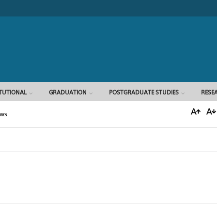
Search form
ITUTIONAL
GRADUATION
POSTGRADUATE STUDIES
RESE
ews