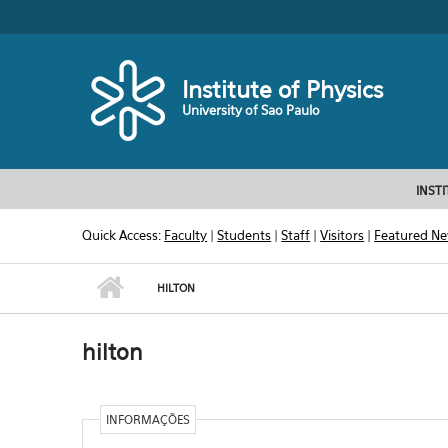
Skip to main content
Toggle high contrast
Institute of Physics
University of Sao Paulo
INST
Quick Access:
Faculty
|
Students
|
Staff
|
Visitors
|
Featured N
HILTON
hilton
INFORMAÇÕES