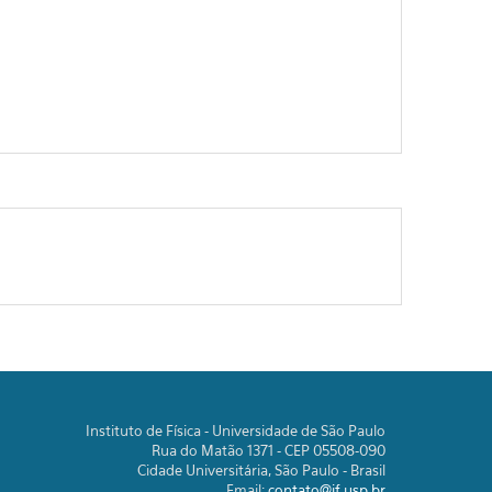
Instituto de Física - Universidade de São Paulo
Rua do Matão 1371 - CEP 05508-090
Cidade Universitária, São Paulo - Brasil
Email:
contato@if.usp.br