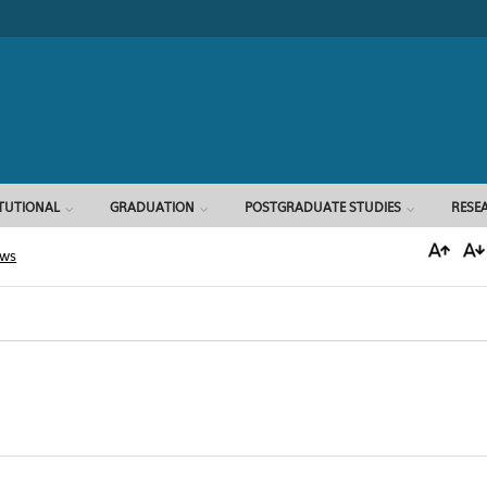
Search form
ITUTIONAL
GRADUATION
POSTGRADUATE STUDIES
RESE
ews