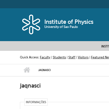
Skip to main content
Toggle high contrast
Institute of Physics
University of Sao Paulo
INST
Quick Access:
Faculty
|
Students
|
Staff
|
Visitors
|
Featured N
JAQNASCI
jaqnasci
INFORMAÇÕES