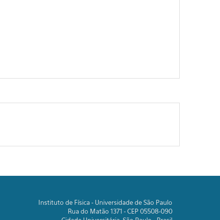
Instituto de Física - Universidade de São Paulo
Rua do Matão 1371 - CEP 05508-090