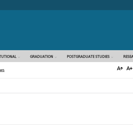
Search form
ITUTIONAL
GRADUATION
POSTGRADUATE STUDIES
RESE
ews