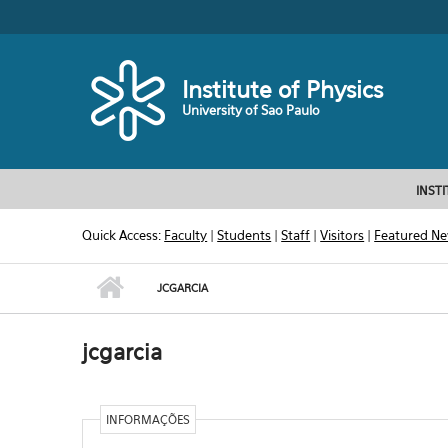
Skip to main content
Toggle high contrast
Institute of Physics
University of Sao Paulo
INST
Quick Access:
Faculty
|
Students
|
Staff
|
Visitors
|
Featured N
JCGARCIA
jcgarcia
INFORMAÇÕES