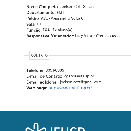
Nome Completo:
Joelson Cott Garcia
Departamento:
FMT
Prédio:
AVC - Alessandro Volta C
Sala:
111
Função:
EXA - Ex-aluno(a)
Responsável/Orientador:
Lucy Vitoria Credidio Assali
CONTATO
Telefone:
3091-6985
E-mail de Contato:
jcgarcia@if.usp.br
E-mail adicional:
joelson.cott@gmail.com
Web page:
http://www.fmt.if.usp.br/