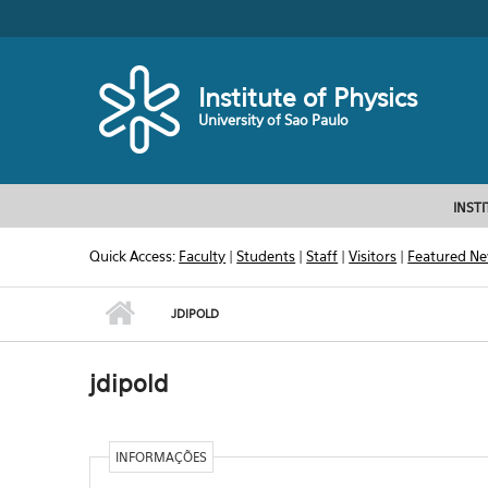
Skip to main content
Toggle high contrast
Institute of Physics
University of Sao Paulo
INST
Quick Access:
Faculty
|
Students
|
Staff
|
Visitors
|
Featured N
JDIPOLD
jdipold
INFORMAÇÕES