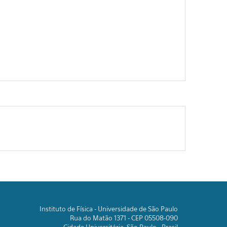
Instituto de Física - Universidade de São Paulo
Rua do Matão 1371 - CEP 05508-090