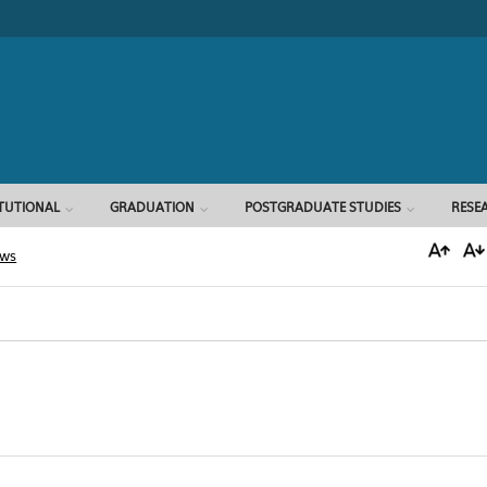
Search form
ITUTIONAL
GRADUATION
POSTGRADUATE STUDIES
RESE
ews