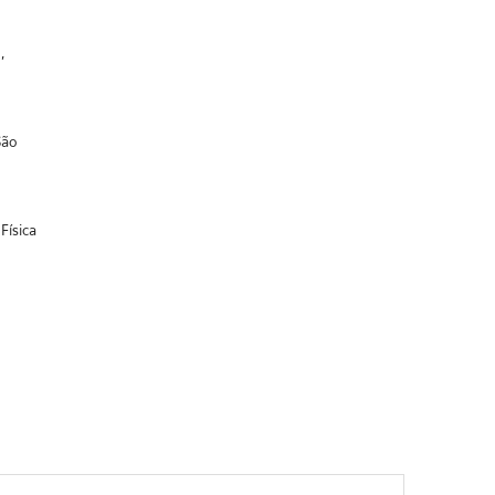
,
São
Física