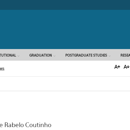
Search form
ITUTIONAL
GRADUATION
POSTGRADUATE STUDIES
RESE
ews
ne Rabelo Coutinho