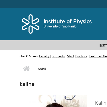
Skip to main content
Toggle high contrast
Institute of Physics
University of Sao Paulo
INST
Quick Access:
Faculty
|
Students
|
Staff
|
Visitors
|
Featured N
KALINE
kaline
Kali