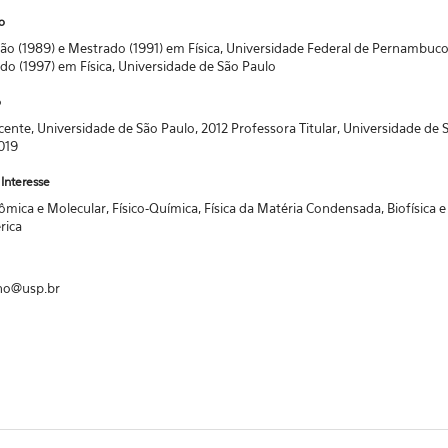
o
o (1989) e Mestrado (1991) em Física, Universidade Federal de Pernambuco
o (1997) em Física, Universidade de São Paulo
o
cente, Universidade de São Paulo, 2012 Professora Titular, Universidade de 
019
Interesse
tômica e Molecular, Físico-Química, Física da Matéria Condensada, Biofísica e 
rica
ho@usp.br