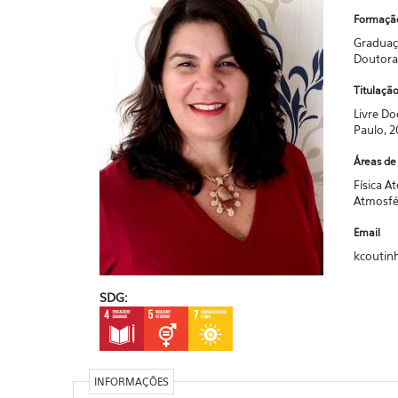
Formaçã
Graduaçã
Doutorad
Titulaçã
Livre Do
Paulo, 2
Áreas de 
Física A
Atmosfé
Email
kcoutin
SDG:
INFORMAÇÕES