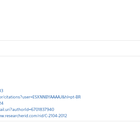
83
.br/citations?user=ESXNNBYAAAAJ&hl=pt-BR
24
ail.uri?authorId=6701837940
ww.researcherid.com/rid/C-2104-2012