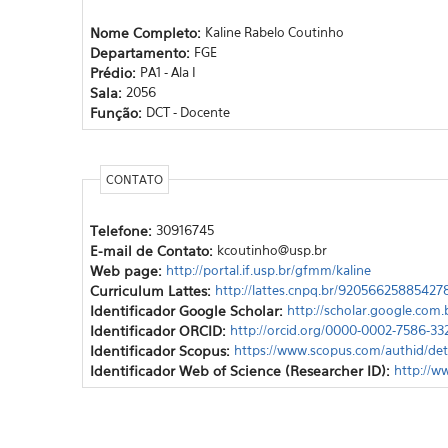
Nome Completo:
Kaline Rabelo Coutinho
Departamento:
FGE
Prédio:
PA1 - Ala I
Sala:
2056
Função:
DCT - Docente
CONTATO
Telefone:
30916745
E-mail de Contato:
kcoutinho@usp.br
Web page:
http://portal.if.usp.br/gfmm/kaline
Curriculum Lattes:
http://lattes.cnpq.br/92056625885427
Identificador Google Scholar:
http://scholar.google.com
Identificador ORCID:
http://orcid.org/0000-0002-7586-33
Identificador Scopus:
https://www.scopus.com/authid/det
Identificador Web of Science (Researcher ID):
http://w