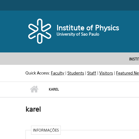
Skip to main content
Toggle high contrast
Institute of Physics
University of Sao Paulo
INST
Quick Access:
Faculty
|
Students
|
Staff
|
Visitors
|
Featured N
KAREL
karel
INFORMAÇÕES