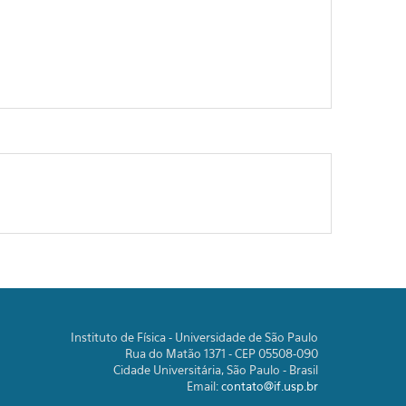
Instituto de Física - Universidade de São Paulo
Rua do Matão 1371 - CEP 05508-090
Cidade Universitária, São Paulo - Brasil
Email:
contato@if.usp.br