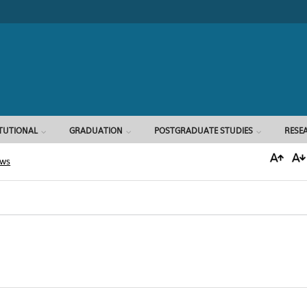
Search form
ITUTIONAL
GRADUATION
POSTGRADUATE STUDIES
RESE
ews