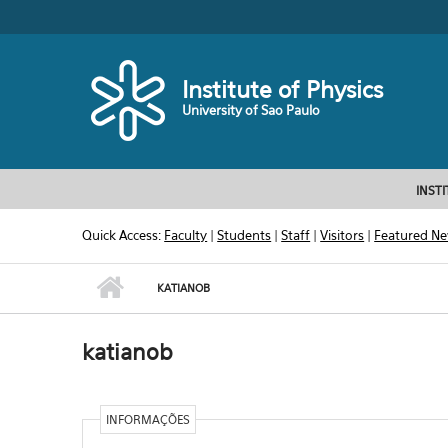
Skip to main content
Toggle high contrast
Institute of Physics
University of Sao Paulo
INST
Quick Access:
Faculty
|
Students
|
Staff
|
Visitors
|
Featured N
KATIANOB
katianob
INFORMAÇÕES