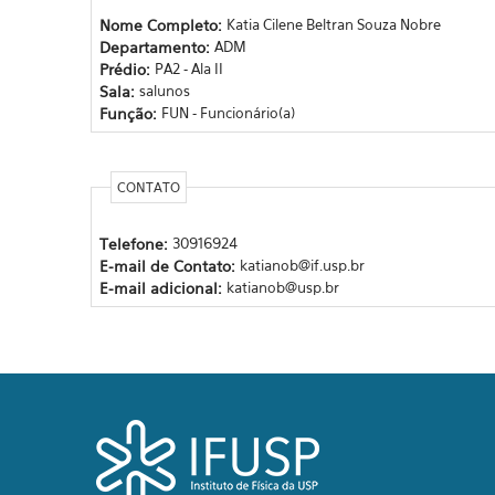
Nome Completo:
Katia Cilene Beltran Souza Nobre
Departamento:
ADM
Prédio:
PA2 - Ala II
Sala:
salunos
Função:
FUN - Funcionário(a)
CONTATO
Telefone:
30916924
E-mail de Contato:
katianob@if.usp.br
E-mail adicional:
katianob@usp.br