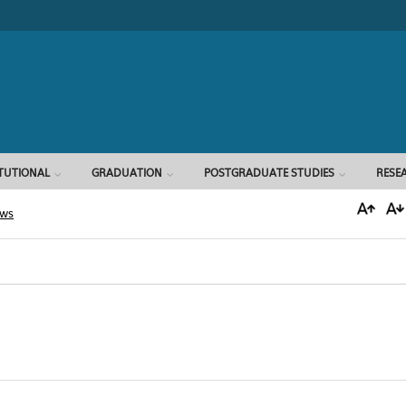
Search form
ITUTIONAL
GRADUATION
POSTGRADUATE STUDIES
RESE
ews