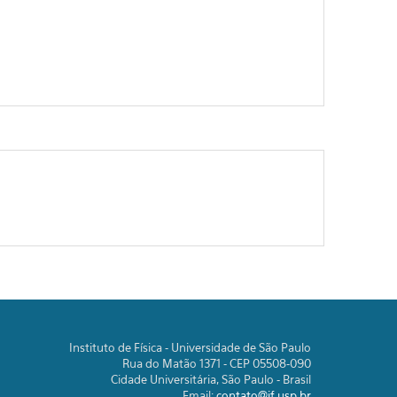
Instituto de Física - Universidade de São Paulo
Rua do Matão 1371 - CEP 05508-090
Cidade Universitária, São Paulo - Brasil
Email:
contato@if.usp.br