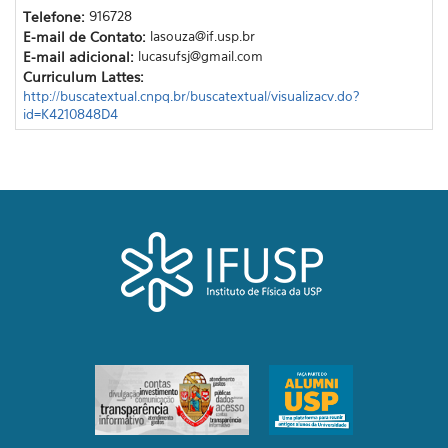
Telefone:
916728
E-mail de Contato:
lasouza@if.usp.br
E-mail adicional:
lucasufsj@gmail.com
Curriculum Lattes:
http://buscatextual.cnpq.br/buscatextual/visualizacv.do?
id=K4210848D4