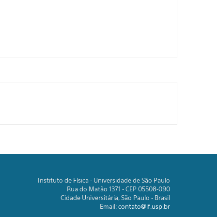
Instituto de Física - Universidade de São Paulo
Rua do Matão 1371 - CEP 05508-090
Cidade Universitária, São Paulo - Brasil
Email:
contato@if.usp.br