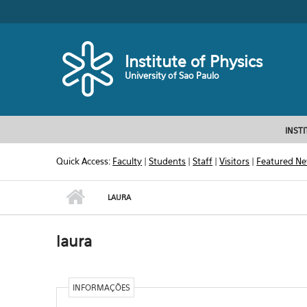
Skip to main content
Toggle high contrast
Institute of Physics
University of Sao Paulo
INST
Quick Access:
Faculty
|
Students
|
Staff
|
Visitors
|
Featured N
LAURA
laura
INFORMAÇÕES