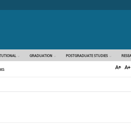
Search form
ITUTIONAL
GRADUATION
POSTGRADUATE STUDIES
RESE
ews