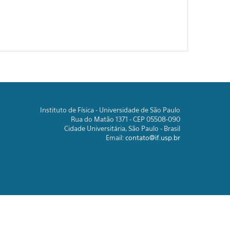
Instituto de Física - Universidade de São Paulo
Rua do Matão 1371 - CEP 05508-090
Cidade Universitária, São Paulo - Brasil
Email:
contato@if.usp.br