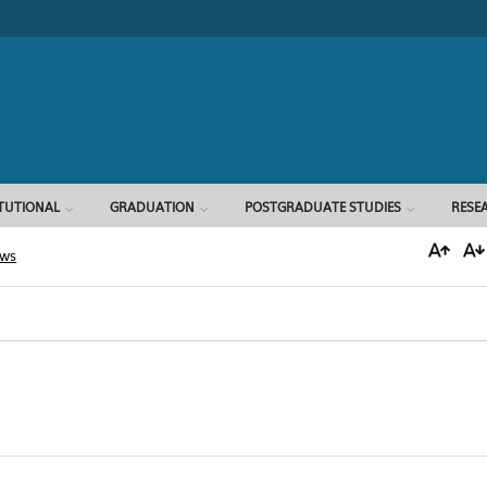
Search form
ITUTIONAL
GRADUATION
POSTGRADUATE STUDIES
RESE
ews