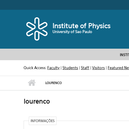
Skip to main content
Toggle high contrast
Institute of Physics
University of Sao Paulo
INST
Quick Access:
Faculty
|
Students
|
Staff
|
Visitors
|
Featured N
LOURENCO
lourenco
INFORMAÇÕES