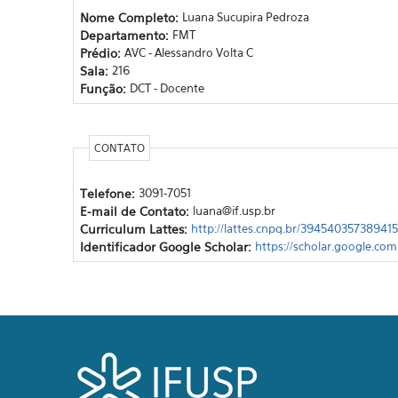
Nome Completo:
Luana Sucupira Pedroza
Departamento:
FMT
Prédio:
AVC - Alessandro Volta C
Sala:
216
Função:
DCT - Docente
CONTATO
Telefone:
3091-7051
E-mail de Contato:
luana@if.usp.br
Curriculum Lattes:
http://lattes.cnpq.br/39454035738941
Identificador Google Scholar:
https://scholar.google.co