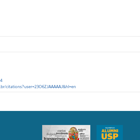
54
m.br/citations?user=23O6ZJAAAAAJ&hl=en