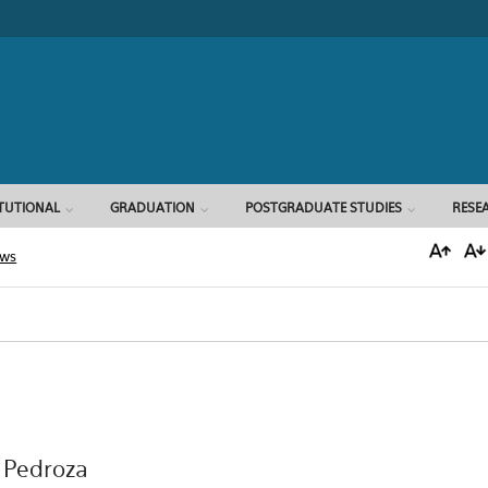
Search form
ITUTIONAL
GRADUATION
POSTGRADUATE STUDIES
RESE
ews
 Pedroza