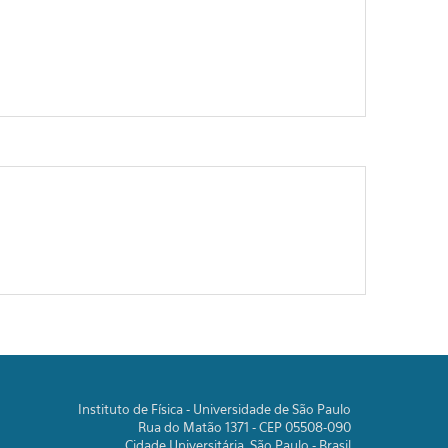
Instituto de Física - Universidade de São Paulo
Rua do Matão 1371 - CEP 05508-090
Cidade Universitária, São Paulo - Brasil