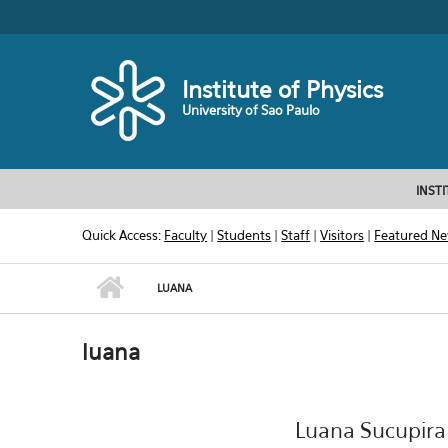
Skip to main content
Toggle high contrast
Institute of Physics
University of Sao Paulo
INST
Quick Access:
Faculty
|
Students
|
Staff
|
Visitors
|
Featured N
LUANA
luana
Luana Sucupira