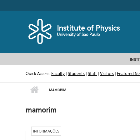
Skip to main content
Toggle high contrast
Institute of Physics
University of Sao Paulo
INST
Quick Access:
Faculty
|
Students
|
Staff
|
Visitors
|
Featured N
MAMORIM
mamorim
INFORMAÇÕES