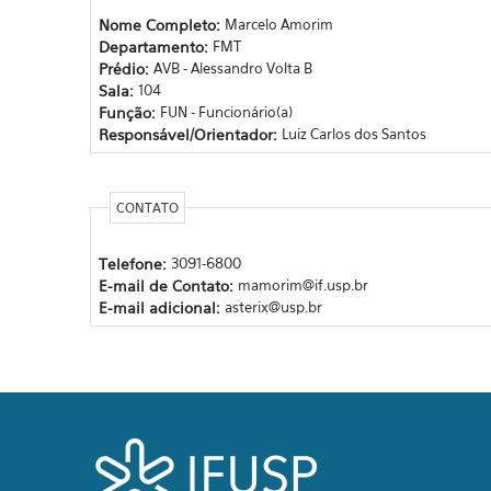
Nome Completo:
Marcelo Amorim
Departamento:
FMT
Prédio:
AVB - Alessandro Volta B
Sala:
104
Função:
FUN - Funcionário(a)
Responsável/Orientador:
Luiz Carlos dos Santos
CONTATO
Telefone:
3091-6800
E-mail de Contato:
mamorim@if.usp.br
E-mail adicional:
asterix@usp.br