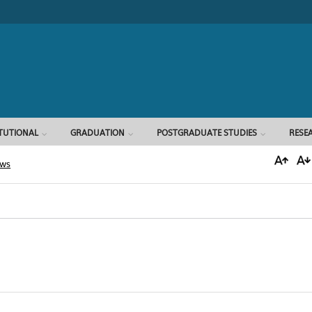
Search form
ITUTIONAL
GRADUATION
POSTGRADUATE STUDIES
RESE
ews