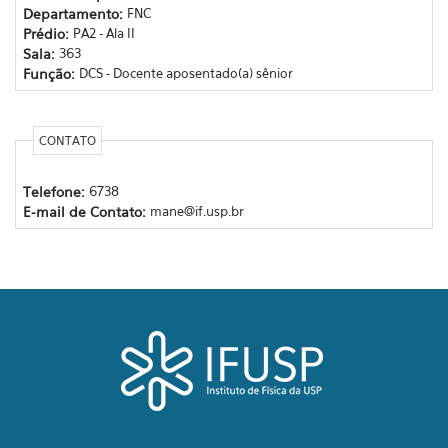
Departamento:
FNC
Prédio:
PA2 - Ala II
Sala:
363
Função:
DCS - Docente aposentado(a) sênior
CONTATO
Telefone:
6738
E-mail de Contato:
mane@if.usp.br