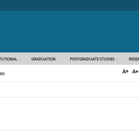
Search form
ITUTIONAL
GRADUATION
POSTGRADUATE STUDIES
RESE
ews