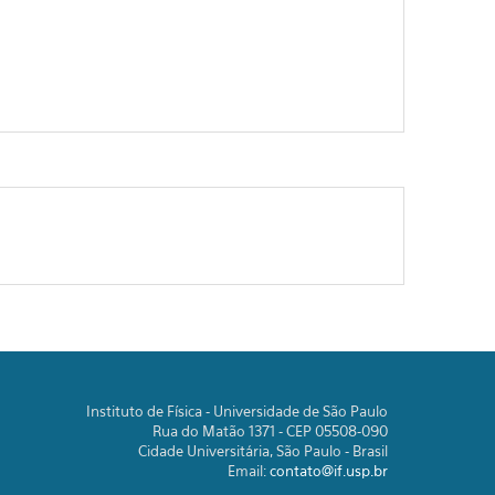
Instituto de Física - Universidade de São Paulo
Rua do Matão 1371 - CEP 05508-090
Cidade Universitária, São Paulo - Brasil
Email:
contato@if.usp.br