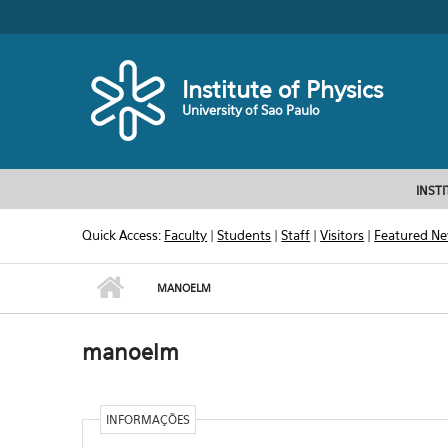
Skip to main content
Toggle high contrast
Institute of Physics
University of Sao Paulo
INST
Quick Access:
Faculty
|
Students
|
Staff
|
Visitors
|
Featured N
MANOELM
manoelm
INFORMAÇÕES