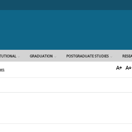
Search form
ITUTIONAL
GRADUATION
POSTGRADUATE STUDIES
RESE
ews