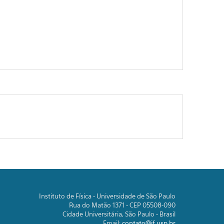
Instituto de Física - Universidade de São Paulo
Rua do Matão 1371 - CEP 05508-090
Cidade Universitária, São Paulo - Brasil
Email:
contato@if.usp.br