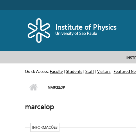
Skip to main content
Toggle high contrast
Institute of Physics
University of Sao Paulo
INST
Quick Access:
Faculty
|
Students
|
Staff
|
Visitors
|
Featured N
MARCELOP
marcelop
INFORMAÇÕES