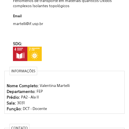
Fenômenos de transporte em materiais quânticos Óxidos
complexos Isolantes topológicos
Email
martelli@if.usp.br
SDG:
INFORMAÇÕES
Nome Completo:
Valentina Martelli
Departamento:
FEP
Prédio:
PA2 - Ala II
Sala:
3031
Função:
DCT - Docente
CONTATO