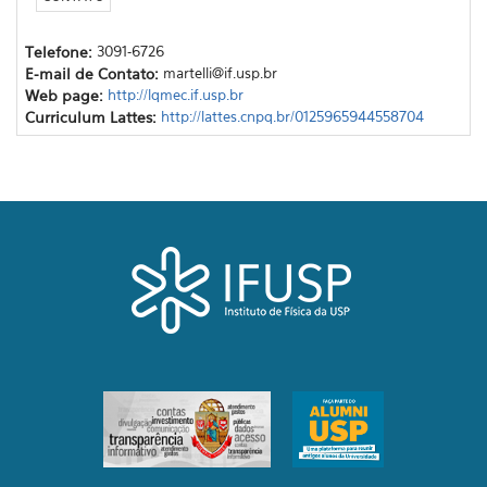
Telefone:
3091-6726
E-mail de Contato:
martelli@if.usp.br
Web page:
http://lqmec.if.usp.br
Curriculum Lattes:
http://lattes.cnpq.br/0125965944558704