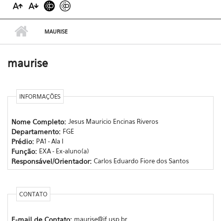
MAURISE
maurise
INFORMAÇÕES
Nome Completo:
Jesus Mauricio Encinas Riveros
Departamento:
FGE
Prédio:
PA1 - Ala I
Função:
EXA - Ex-aluno(a)
Responsável/Orientador:
Carlos Eduardo Fiore dos Santos
CONTATO
E-mail de Contato:
maurise@if.usp.br