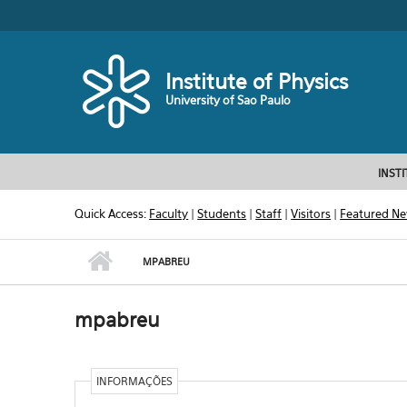
Skip to main content
Toggle high contrast
Institute of Physics
University of Sao Paulo
INST
Quick Access:
Faculty
|
Students
|
Staff
|
Visitors
|
Featured N
MPABREU
mpabreu
INFORMAÇÕES