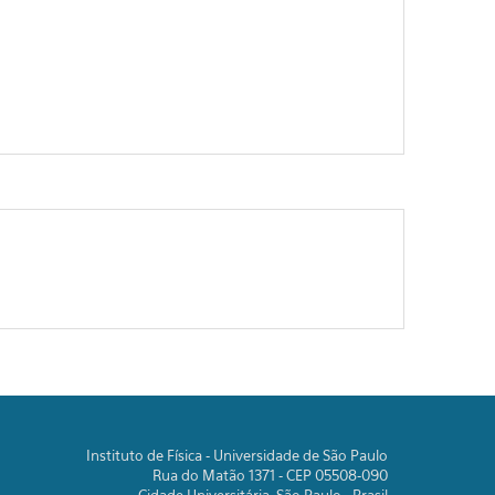
Instituto de Física - Universidade de São Paulo
Rua do Matão 1371 - CEP 05508-090