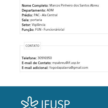
Nome Completo:
Marcos Pinheiro dos Santos Abreu
Departamento:
ADM
Prédio:
PAC - Ala Central
Sala:
portaria
Setor:
Vigilância
Função:
FUN - Funcionário(a)
CONTATO
Telefone:
30916950
E-mail de Contato:
mpabreu@if.usp.br
E-mail adicional:
fogodapalavra@gmail.com