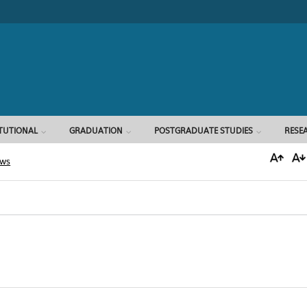
Search form
ITUTIONAL
GRADUATION
POSTGRADUATE STUDIES
RESE
ews