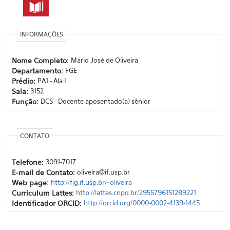
INFORMAÇÕES
Nome Completo:
Mário José de Oliveira
Departamento:
FGE
Prédio:
PA1 - Ala I
Sala:
3152
Função:
DCS - Docente aposentado(a) sênior
CONTATO
Telefone:
3091-7017
E-mail de Contato:
oliveira@if.usp.br
Web page:
http://fig.if.usp.br/~oliveira
Curriculum Lattes:
http://lattes.cnpq.br/2955796151289221
Identificador ORCID:
http://orcid.org/0000-0002-4139-1445