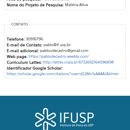
Nome do Projeto de Pesquisa:
Matéria Ativa
CONTATO
Telefone:
30916796
E-mail de Contato:
pablo@if.usp.br
E-mail adicional:
pabloodecastro@gmail.com
Web page:
https://pablodecastro.weebly.com/
Curriculum Lattes:
http://lattes.cnpq.br/6732692164096698
Identificador Google Scholar:
https://scholar.google.com/citations?user=jQ2Mn1sAAAAJ&hl=en