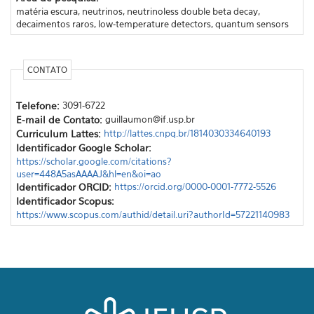
matéria escura, neutrinos, neutrinoless double beta decay,
decaimentos raros, low-temperature detectors, quantum sensors
CONTATO
Telefone:
3091-6722
E-mail de Contato:
guillaumon@if.usp.br
Curriculum Lattes:
http://lattes.cnpq.br/1814030334640193
Identificador Google Scholar:
https://scholar.google.com/citations?
user=448A5asAAAAJ&hl=en&oi=ao
Identificador ORCID:
https://orcid.org/0000-0001-7772-5526
Identificador Scopus:
https://www.scopus.com/authid/detail.uri?authorId=57221140983