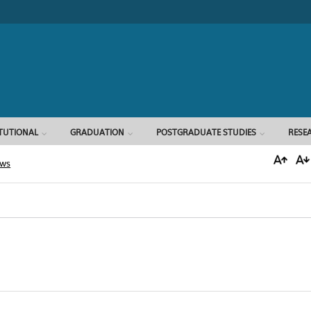
Search form
ITUTIONAL
GRADUATION
POSTGRADUATE STUDIES
RESE
ews