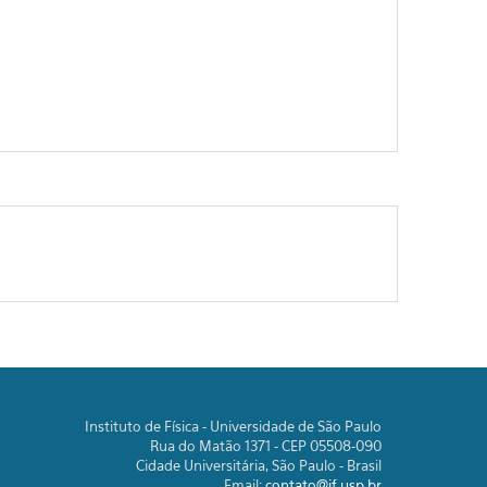
Instituto de Física - Universidade de São Paulo
Rua do Matão 1371 - CEP 05508-090
Cidade Universitária, São Paulo - Brasil
Email:
contato@if.usp.br