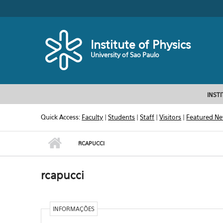
Skip to main content
Toggle high contrast
Institute of Physics
University of Sao Paulo
INST
Quick Access:
Faculty
|
Students
|
Staff
|
Visitors
|
Featured N
RCAPUCCI
rcapucci
INFORMAÇÕES