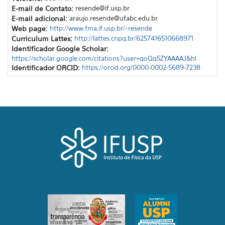
E-mail de Contato:
resende@if.usp.br
E-mail adicional:
araujo.resende@ufabc.edu.br
Web page:
http://www.fma.if.usp.br/~resende
Curriculum Lattes:
http://lattes.cnpq.br/6257416510668971
Identificador Google Scholar:
https://scholar.google.com/citations?user=qoQq5ZYAAAAJ&hl
Identificador ORCID:
https://orcid.org/0000-0002-5689-7238