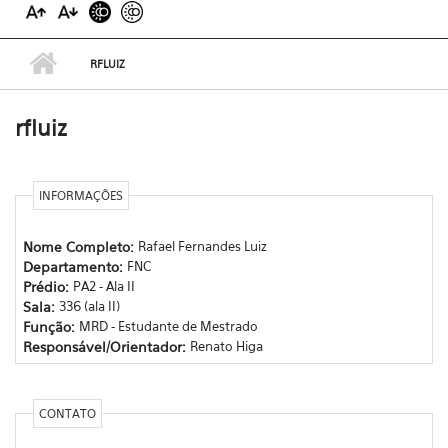
RFLUIZ
rfluiz
INFORMAÇÕES
Nome Completo:
Rafael Fer​nandes Luiz
Departamento:
FNC
Prédio:
PA2 - Ala II
Sala:
336 (ala II)
Função:
MRD - Estudante de Mestrado
Responsável/Orientador:
Renato Higa
CONTATO