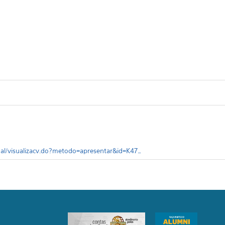
tual/visualizacv.do?metodo=apresentar&id=K47…