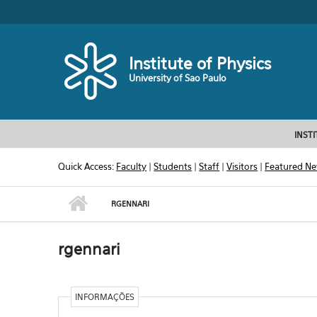
Skip to main content
Toggle high contrast
Institute of Physics
University of Sao Paulo
INST
Quick Access:
Faculty
|
Students
|
Staff
|
Visitors
|
Featured N
RGENNARI
rgennari
INFORMAÇÕES