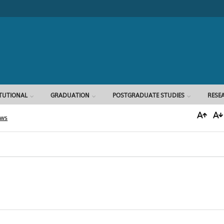
Search form
ITUTIONAL
GRADUATION
POSTGRADUATE STUDIES
RESE
ews