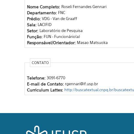
Nome Completo:
Roseli Fernandes Gennari
Departamento:
FNC
Prédio:
VDG - Van de Graaff
Sala:
LACIFID
Setor:
Laboratório de Pesquisa
Função:
FUN - Funcionário(a)
Responsável/Orientador:
Masao Matsuoka
CONTATO
Telefone:
3091-6770
E-mail de Contato:
rgennari@if.usp.br
Curriculum Lattes:
http://buscatextual.cnpq.br/buscatex