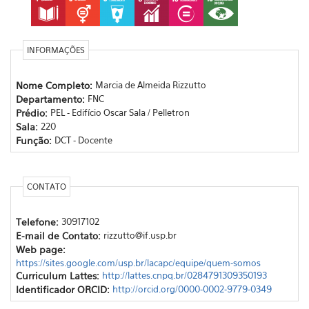
INFORMAÇÕES
Nome Completo:
Marcia de Almeida Rizzutto
Departamento:
FNC
Prédio:
PEL - Edifício Oscar Sala / Pelletron
Sala:
220
Função:
DCT - Docente
CONTATO
Telefone:
30917102
E-mail de Contato:
rizzutto@if.usp.br
Web page:
https://sites.google.com/usp.br/lacapc/equipe/quem-somos
Curriculum Lattes:
http://lattes.cnpq.br/0284791309350193
Identificador ORCID:
http://orcid.org/0000-0002-9779-0349