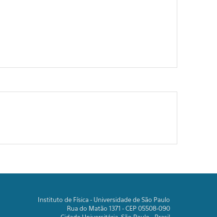
Instituto de Física - Universidade de São Paulo
Rua do Matão 1371 - CEP 05508-090