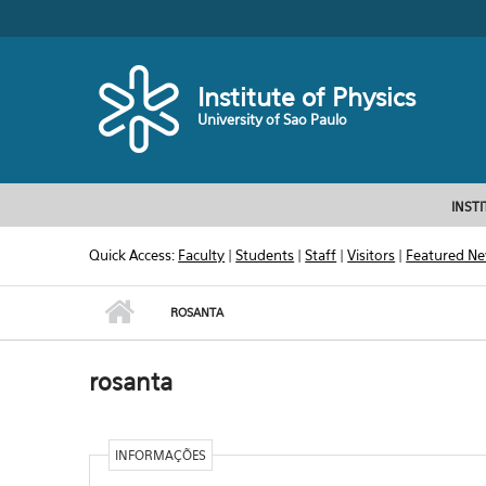
Skip to main content
Toggle high contrast
Institute of Physics
University of Sao Paulo
INST
Quick Access:
Faculty
|
Students
|
Staff
|
Visitors
|
Featured N
ROSANTA
rosanta
INFORMAÇÕES