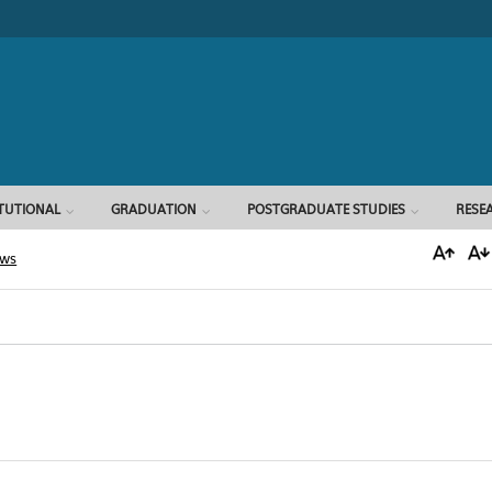
Search form
ITUTIONAL
GRADUATION
POSTGRADUATE STUDIES
RESE
ews