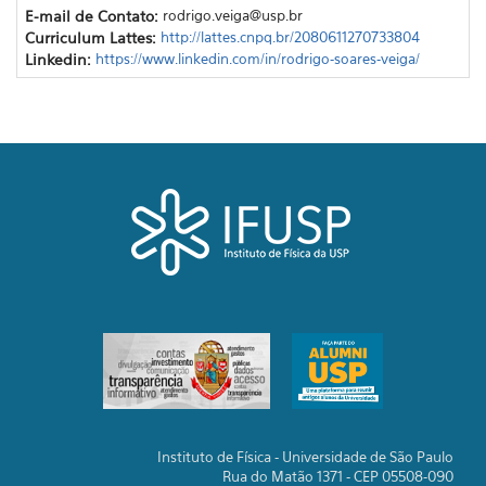
E-mail de Contato:
rodrigo.veiga@usp.br
Curriculum Lattes:
http://lattes.cnpq.br/2080611270733804
Linkedin:
https://www.linkedin.com/in/rodrigo-soares-veiga/
Instituto de Física - Universidade de São Paulo
Rua do Matão 1371 - CEP 05508-090