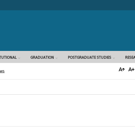
Search form
ITUTIONAL
GRADUATION
POSTGRADUATE STUDIES
RESE
ews