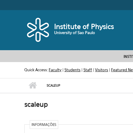
Skip to main content
Toggle high contrast
Institute of Physics
University of Sao Paulo
INST
Quick Access:
Faculty
|
Students
|
Staff
|
Visitors
|
Featured N
SCALEUP
scaleup
INFORMAÇÕES