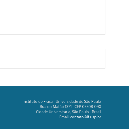
Instituto de Física - Universidade de São Paulo
Rua do Matão 1371 - CEP 05508-090
Cidade Universitária, São Paulo - Brasil
Email:
contato@if.usp.br