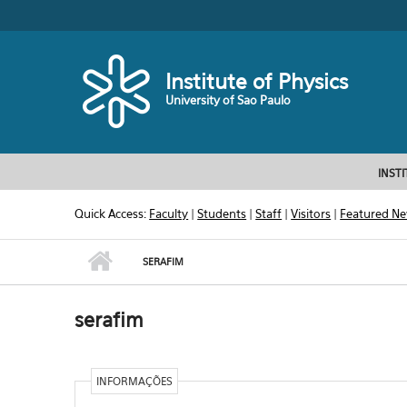
Skip to main content
Toggle high contrast
Institute of Physics
University of Sao Paulo
INST
Quick Access:
Faculty
|
Students
|
Staff
|
Visitors
|
Featured N
SERAFIM
serafim
INFORMAÇÕES