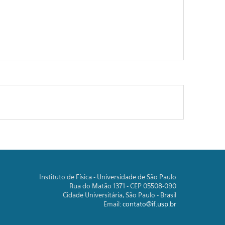
Instituto de Física - Universidade de São Paulo
Rua do Matão 1371 - CEP 05508-090
Cidade Universitária, São Paulo - Brasil
Email:
contato@if.usp.br