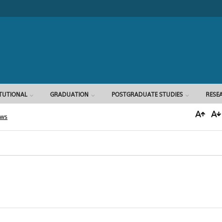
Search form
ITUTIONAL
GRADUATION
POSTGRADUATE STUDIES
RESE
ews